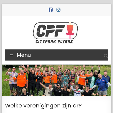
Ga
naar
de
inhoud
Citypark
Menu
Flyers
De
discgolfvereniging
van
Noord-
Nederland
Welke verenigingen zijn er?