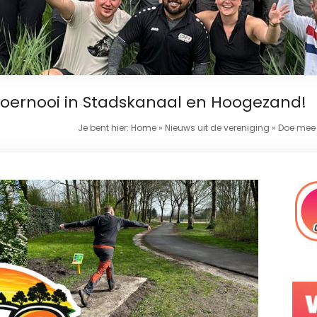
oernooi in Stadskanaal en Hoogezand!
Je bent hier:
Home
»
Nieuws uit de vereniging
»
Doe mee 