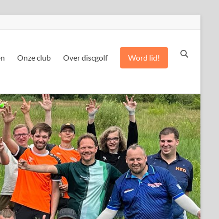
en
Onze club
Over discgolf
Word lid!