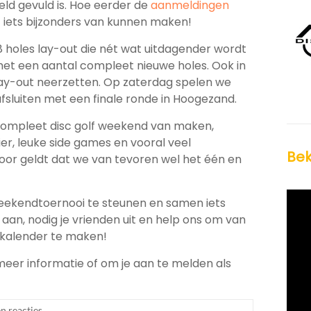
ld gevuld is. Hoe eerder de
aanmeldingen
 iets bijzonders van kunnen maken!
8 holes lay-out die nét wat uitdagender wordt
met een aantal compleet nieuwe holes. Ook in
lay-out neerzetten. Op zaterdag spelen we
sluiten met een finale ronde in Hoogezand.
en compleet disc golf weekend van maken,
ier, leuke side games en vooral veel
Bek
oor geldt dat we van tevoren wel het één en
 weekendtoernooi te steunen en samen iets
aan, nodig je vrienden uit en help ons om van
 kalender te maken!
eer informatie of om je aan te melden als
n reacties