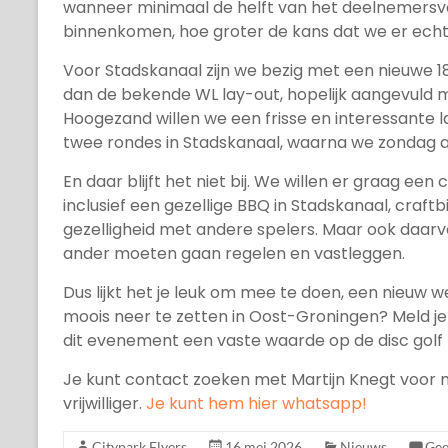
wanneer minimaal de helft van het deelnemersve
binnenkomen, hoe groter de kans dat we er echt
Voor Stadskanaal zijn we bezig met een nieuwe 1
dan de bekende WL lay-out, hopelijk aangevuld 
Hoogezand willen we een frisse en interessante 
twee rondes in Stadskanaal, waarna we zondag af
En daar blijft het niet bij. We willen er graag e
inclusief een gezellige BBQ in Stadskanaal, craftb
gezelligheid met andere spelers. Maar ook daarv
ander moeten gaan regelen en vastleggen.
Dus lijkt het je leuk om mee te doen, een nieuw
moois neer te zetten in Oost-Groningen? Meld je 
dit evenement een vaste waarde op de disc golf
Je kunt contact zoeken met Martijn Knegt voor m
vrijwilliger.
Je kunt hem hier whatsapp!
Citypark Flyers
16 mei 2026
Nieuws
Gee