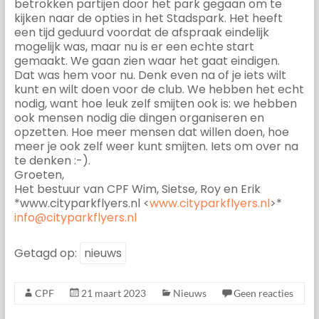
betrokken partijen door het park gegaan om te
kijken naar de opties in het Stadspark. Het heeft
een tijd geduurd voordat de afspraak eindelijk
mogelijk was, maar nu is er een echte start
gemaakt. We gaan zien waar het gaat eindigen.
Dat was hem voor nu. Denk even na of je iets wilt
kunt en wilt doen voor de club. We hebben het echt
nodig, want hoe leuk zelf smijten ook is: we hebben
ook mensen nodig die dingen organiseren en
opzetten. Hoe meer mensen dat willen doen, hoe
meer je ook zelf weer kunt smijten. Iets om over na
te denken :-).
Groeten,
Het bestuur van CPF Wim, Sietse, Roy en Erik
*www.cityparkflyers.nl <
www.cityparkflyers.nl
>*
info@cityparkflyers.nl
Getagd op:
nieuws
CPF
21 maart 2023
Nieuws
Geen reacties