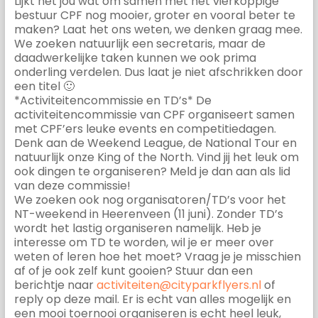
Lijkt het jou wat om samen met het vierkoppige
bestuur CPF nog mooier, groter en vooral beter te
maken? Laat het ons weten, we denken graag mee.
We zoeken natuurlijk een secretaris, maar de
daadwerkelijke taken kunnen we ook prima
onderling verdelen. Dus laat je niet afschrikken door
een titel 🙂
*Activiteitencommissie en TD’s* De
activiteitencommissie van CPF organiseert samen
met CPF’ers leuke events en competitiedagen.
Denk aan de Weekend League, de National Tour en
natuurlijk onze King of the North. Vind jij het leuk om
ook dingen te organiseren? Meld je dan aan als lid
van deze commissie!
We zoeken ook nog organisatoren/TD’s voor het
NT-weekend in Heerenveen (11 juni). Zonder TD’s
wordt het lastig organiseren namelijk. Heb je
interesse om TD te worden, wil je er meer over
weten of leren hoe het moet? Vraag je je misschien
af of je ook zelf kunt gooien? Stuur dan een
berichtje naar
activiteiten@cityparkflyers.nl
of
reply op deze mail. Er is echt van alles mogelijk en
een mooi toernooi organiseren is echt heel leuk,